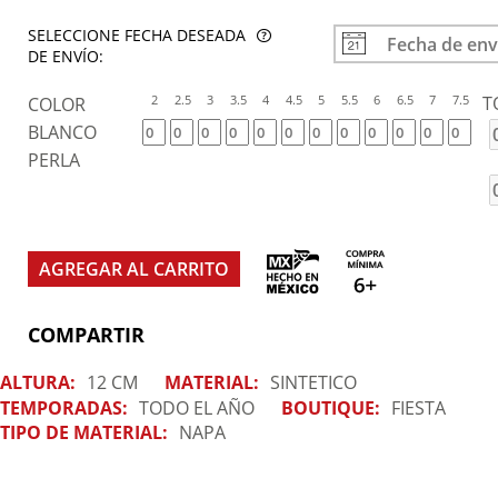
SELECCIONE FECHA DESEADA
DE ENVÍO:
2
2.5
3
3.5
4
4.5
5
5.5
6
6.5
7
7.5
T
COLOR
BLANCO
PERLA
AGREGAR AL CARRITO
COMPARTIR
ALTURA:
12 CM
MATERIAL:
SINTETICO
TEMPORADAS:
TODO EL AÑO
BOUTIQUE:
FIESTA
TIPO DE MATERIAL:
NAPA